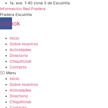
Ir
1a. ave. 1-40 zona 3 de Escuintla
al
Información Red Pradera
contenido
Pradera Escuintla
cebook
Inicio
Sobre nosotros
Actividades
Directorio
Chiquiticlub
Contacto
Menu
Inicio
Sobre nosotros
Actividades
Directorio
Chiquiticlub
Contacto