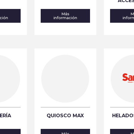
ACCE
s
Más
M
ción
información
infor
ERÍA
QUIOSCO MAX
HELADO
s
Más
M