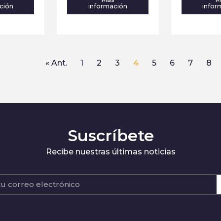
ción
información
infor
« Ant.
1
2
3
4
5
6
7
8
Suscríbete
Recibe nuestras últimas noticias