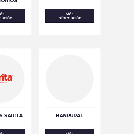
SORIOS
ás
Más
mación
información
S SARITA
BANRURAL
ás
Más