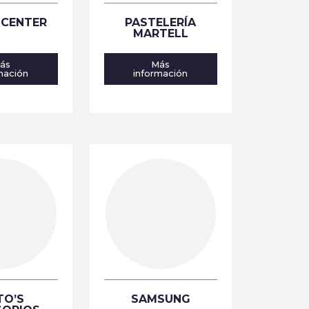
 CENTER
PASTELERÍA
MARTELL
ás
Más
mación
información
TO’S
SAMSUNG