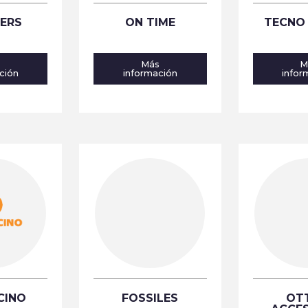
ERS
ON TIME
TECNO
s
Más
M
ción
información
infor
CINO
FOSSILES
OT