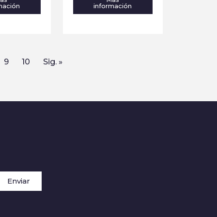
mación
información
9
10
Sig. »
Enviar